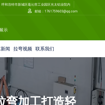
呼和浩特市新城区毫沁营工业园区光太铝业院内
邮箱：1761759603@qq.com
宴展示
艺新闻
拉弯视频
联系我们
拉弯加工打造轻