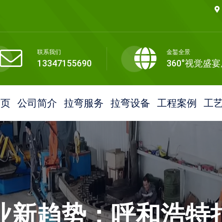
联系我们
金錾全景
13347155690
360°视觉盛
首页
公司简介
拉弯服务
拉弯设备
工程案例
工
业新趋势：呼和浩特