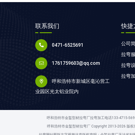
联系我们
快捷
公司
0471-6525691
拉弯
1761759603@qq.com
拉弯
拉弯
呼和浩特市新城区毫沁营工
业园区光太铝业院内
呼和浩特市金錾型材拉弯厂拉弯加工电话133-4715
呼和浩特市金錾型材拉弯厂 Copyright 2013-20
拉弯网站图版文字视频这类版权声明：金錾拉弯厂无法鉴别