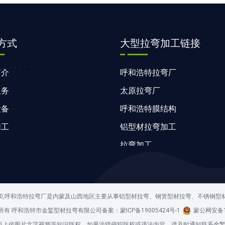
方式
大型拉弯加工链接
简介
呼和浩特拉弯厂
服务
太原拉弯厂
设备
呼和浩特膜结构
加工
铝型材拉弯加工
拉弯加工
通辽门窗
沈阳脚手架租赁
-5690,呼和浩特拉弯厂是内蒙及山西地区主要从事铝型材拉弯、钢管型材拉弯、不锈
哈尔滨拉弯
26 版权所有 呼和浩特市金錾型材拉弯有限公司备案：
蒙ICP备19005424号-1
蒙公网安备15
北京拉弯厂
所上传图片文字视频等知识版权，如果涉猎侵犯版权或违法内容，请及时通知联系
金