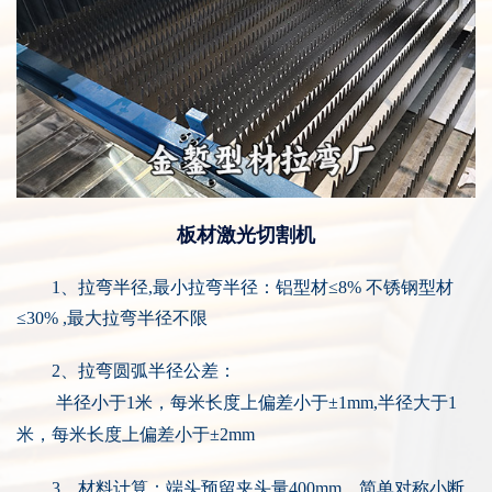
板材激光切割机
1
、拉弯半径,最小拉弯半径：铝型材≤8% 不锈钢型材
≤30% ,最大拉弯半径不限
2、拉弯圆弧半径公差：
半径小于
1米
，每米长度上偏差小于±
1mm,
半径大于
1
米
，每米长度上偏差小于±
2mm
3、材料计算：端头预留夹头量
400mm
。简单对称小断