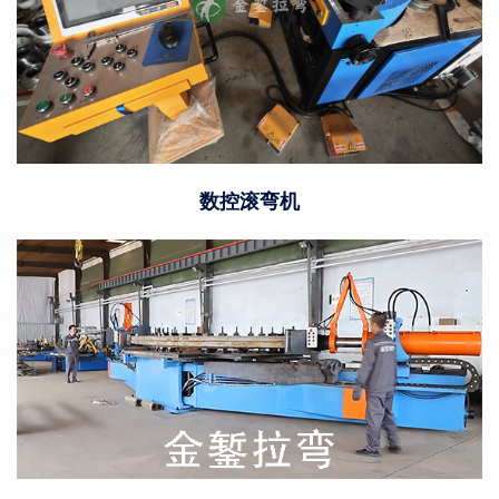
数控滚弯机