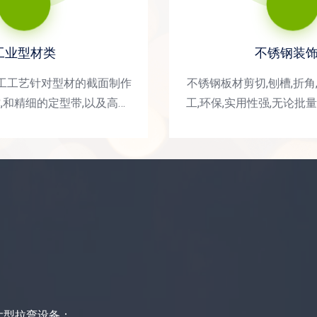
工业型材类
不锈钢装
工工艺针对型材的截面制作
不锈钢板材剪切,刨槽,折角
,和精细的定型带,以及高精
工,环保,实用性强,无论批量
型后用精密仪器核验,应用领
工周期短,应用领域：范围
、汽车、高铁车厢、大客车
修、大型商场、珠宝首饰
公交车车体、船舶
站、大型场
大型拉弯设备：