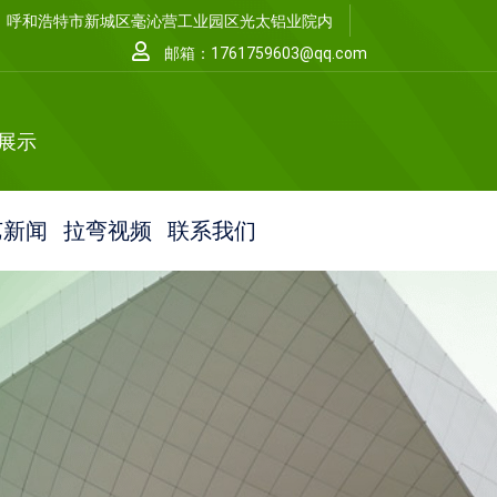
呼和浩特市新城区毫沁营工业园区光太铝业院内
邮箱：1761759603@qq.com
宴展示
艺新闻
拉弯视频
联系我们