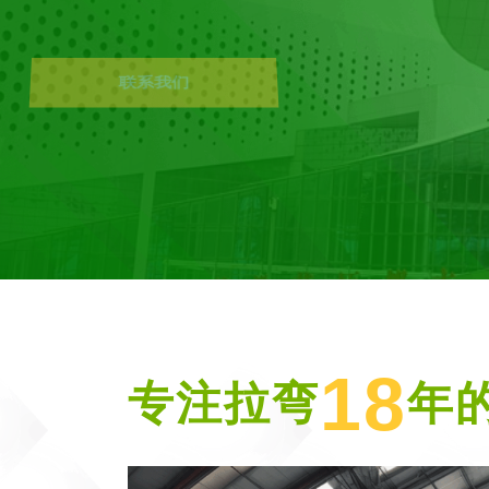
18
专注拉弯
年