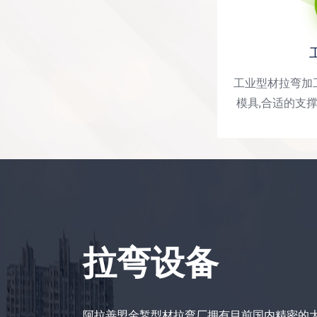
工业型材拉弯加
模具,合适的支撑
度的垫铁,弯曲成
域：航空、航天
车体、
拉弯设备
阿拉善盟金錾型材拉弯厂拥有目前国内精密的