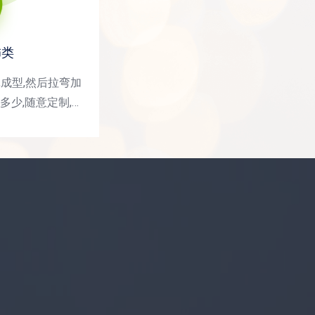
饰类
,成型,然后拉弯加
多少,随意定制,加
广、住宅室内精装
展柜、机场、高铁
馆