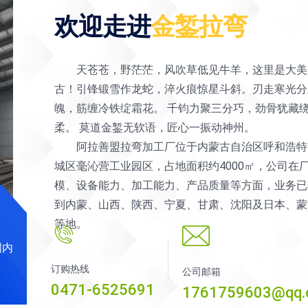
欢迎走进
金錾拉弯
天苍苍，野茫茫，风吹草低见牛羊，这里是大美
古！引锋锻雪作龙蛇，淬火痕惊星斗斜。刃走寒光分
魄，筋缠冷铁绽霜花。 千钧力聚三分巧，劲骨犹藏
柔。 莫道金錾无软语，匠心一振动神州。
阿拉善盟拉弯加工厂位于内蒙古自治区呼和浩特
城区毫沁营工业园区，占地面积约4000㎡，公司在
模、设备能力、加工能力、产品质量等方面，业务已
到内蒙、山西、陕西、宁夏、甘肃、沈阳及日本、蒙
等地。
国内
订购热线
公司邮箱
0471-6525691
1761759603@qq.