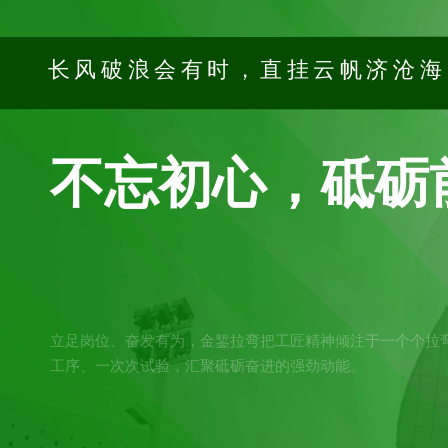
长风破浪会有时，直挂云帆济沧
不忘初心，砥砺
立足岗位、奋发有为，金錾拉弯把工匠精神倾注于一个个拉
工序、一次次试验，汇聚砥砺奋进的强劲动能。
联系我们
查看更多