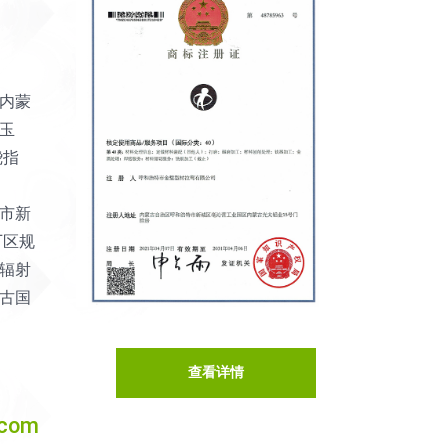
内蒙
玉
绕指
市新
厂区规
辐射
古国
查看详情
com